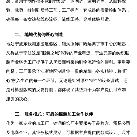
感，常用于制作秋冬款的针织裤、休闲裤、运动裤等。从面料检
验、裁剪、缝制到后整工艺，工厂拥有一套成熟的质量控制体系，
确保每一条女裤都线条流畅、缝线工整、穿着体验舒适。
二、 地域优势与匠心制造
地处宁波东钱湖旅游度假区，锦润服饰厂既远离了市中心的喧嚣，
又得益于宁波这座“服装之城”深厚的产业积淀。宁波完善的纺织服
装产业链为工厂提供了从优质面料采购到物流运输的便利。更重要
的是，工厂秉承了江浙地区制造业一贯的精细与务实精神，将“匠
心”融入生产的每一个环节。无论是针对厚料特性的设备调试，还
是对裤型版式的反复打磨，都体现了其致力于为客户提供可靠加工
服务的决心。
三、 服务模式：可靠的服装加工合作伙伴
作为一家专业的加工厂，锦润服饰厂主要服务于品牌方、贸易公司
及电商企业。其业务模式灵活，可根据客户提供的款式设计、尺寸