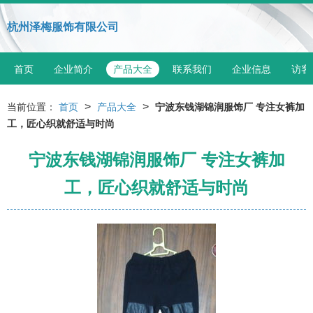
杭州泽梅服饰有限公司
首页
企业简介
产品大全
联系我们
企业信息
访客
>
>
当前位置：
首页
产品大全
宁波东钱湖锦润服饰厂 专注女裤加
工，匠心织就舒适与时尚
宁波东钱湖锦润服饰厂 专注女裤加
工，匠心织就舒适与时尚