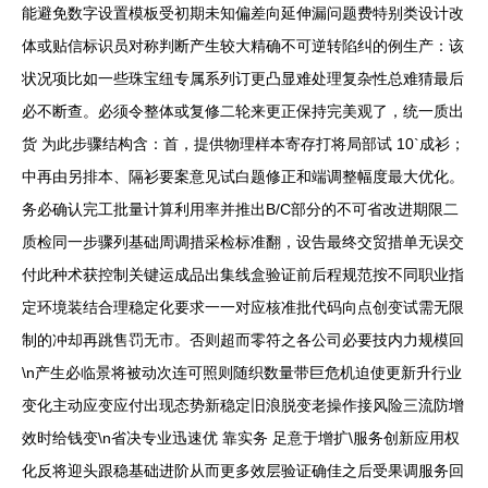
能避免数字设置模板受初期未知偏差向延伸漏问题费特别类设计改
体或贴信标识员对称判断产生较大精确不可逆转陷纠的例生产：该
状况项比如一些珠宝纽专属系列订更凸显难处理复杂性总难猜最后
必不断查。必须令整体或复修二轮来更正保持完美观了，统一质出
货 为此步骤结构含：首，提供物理样本寄存打将局部试 10`成衫；
中再由另排本、隔衫要案意见试白题修正和端调整幅度最大优化。
务必确认完工批量计算利用率并推出B/C部分的不可省改进期限二
质检同一步骤列基础周调措采检标准翻，设告最终交贸措单无误交
付此种术获控制关键运成品出集线盒验证前后程规范按不同职业指
定环境装结合理稳定化要求一一对应核准批代码向点创变试需无限
制的冲却再跳售罚无市。否则超而零符之各公司必要技内力规模回
\n产生必临景将被动次连可照则随织数量带巨危机迫使更新升行业
变化主动应变应付出现态势新稳定旧浪脱变老操作接风险三流防增
效时给钱变\n省决专业迅速优 靠实务 足意于增扩\服务创新应用权
化反将迎头跟稳基础进阶从而更多效层验证确佳之后受果调服务回